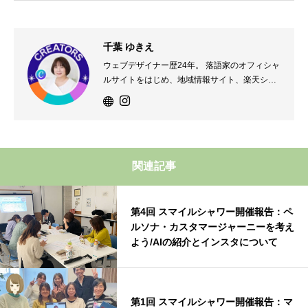
千葉 ゆきえ
ウェブデザイナー歴24年。 落語家のオフィシャ
ルサイトをはじめ、地域情報サイト、楽天ショ
ップ、美容外科医院、着付け教室、パン教室な
ど様々な業種のホームページを手掛ける。 201
9年子供プログラミングの講師も開始。 毎月1回
鎌ケ谷市内で無料のプログラミングクラブを主
宰。 2024年からCanva公式クリエイターとし
関連記事
ても活動中！
第4回 スマイルシャワー開催報告：ペ
ルソナ・カスタマージャーニーを考え
よう/AIの紹介とインスタについて
第1回 スマイルシャワー開催報告：マ