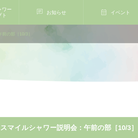
ャワー


お知らせ
イベント
プト
前の部［10/3］
2024年9月13日
マイルシャワー開催報告イン
練習
好きを仕事にしたい！
ムリール動画の作り方
未来の私の作り方講座
［9/13］
.24
スマイルシャワー説明会：午前の部［10/3］