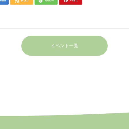



tena
RSS
feedly
Pin it
イベント一覧