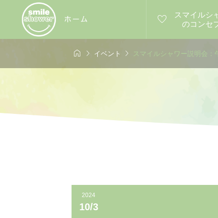
スマイルシ

のコンセ



イベント
スマイルシャワー説明会：午
4年9月10日
2024年10月1日
開催報告


チ交流会
第5回ス
タ初心者必見！1
スマホで写真撮影
スタグラ
れる世界観リー
会［10/1］
の作り方講座
2025.03
0］
2024
10/3