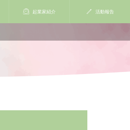


起業家紹介
活動報告
2024年9月19日
開催報告


第4回 スマイルシャワー開催報告：ペ
好きを仕事にしたい！
ルソナ・カスタマージャーニーを考え
未来の私の作り方講座
よう/AIの紹介とインスタについて
［9/19］
2025.02.24