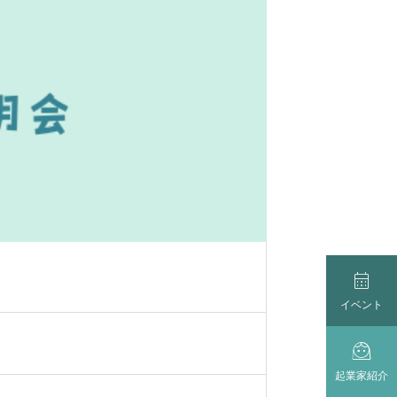

イベント

起業家紹介